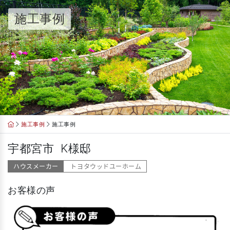
Skip
施工事例
to
content
施工事例
施工事例
宇都宮市 K様邸
ハウスメーカー
トヨタウッドユーホーム
お客様の声