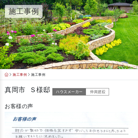
Skip
施工事例
to
content
施工事例
施工事例
真岡市 Ｓ様邸
ハウスメーカー
伸興建設
お客様の声