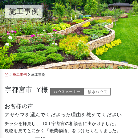
Skip
施工事例
to
content
施工事例
施工事例
宇都宮市 Y様
ハウスメーカー
積水ハウス
お客様の声
アサヤマを選んでくださった理由を教えてください
チラシを拝見し、LIXIL宇都宮の相談会に出かけました。
現物を見てとにかく「暖蘭物語」をつけたくなりました。