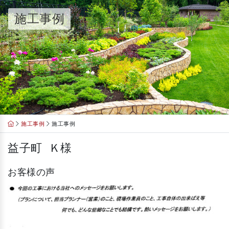
Skip
施工事例
to
content
施工事例
施工事例
益子町 Ｋ様
お客様の声