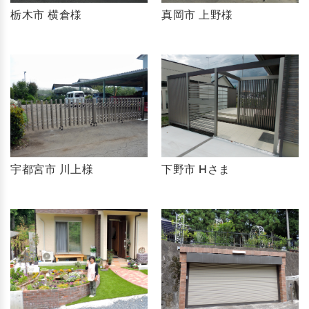
栃木市 横倉様
真岡市 上野様
宇都宮市 川上様
下野市 Hさま