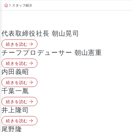
Skip
スタッフ紹介
to
content
代表取締役社長 朝山晃司
続きを読む
チーフプロデューサー 朝山憲重
続きを読む
内田義昭
続きを読む
千葉一胤
続きを読む
井上隆司
続きを読む
尾野隆