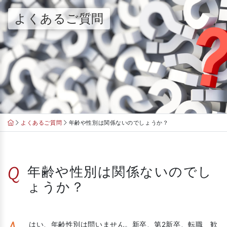
Skip
よくあるご質問
to
content
よくあるご質問
年齢や性別は関係ないのでしょうか？
Q
年齢や性別は関係ないのでし
ょうか？
はい、年齢性別は問いません。新卒、第2新卒、転職 歓