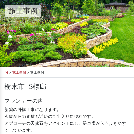
Skip
施工事例
to
content
施工事例
施工事例
栃木市 S様邸
プランナーの声
新築の外構工事になります。
玄関からの距離も近いので出入りに便利です。
アプローチの天然石をアクセントにし、駐車場からも歩きやす
くしています。