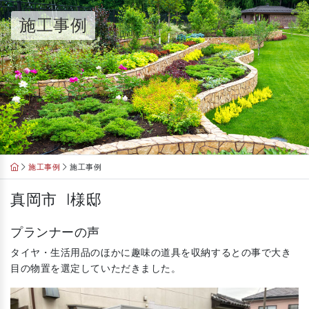
Skip
施工事例
to
content
施工事例
施工事例
真岡市 I様邸
プランナーの声
タイヤ・生活用品のほかに趣味の道具を収納するとの事で大き
目の物置を選定していただきました。