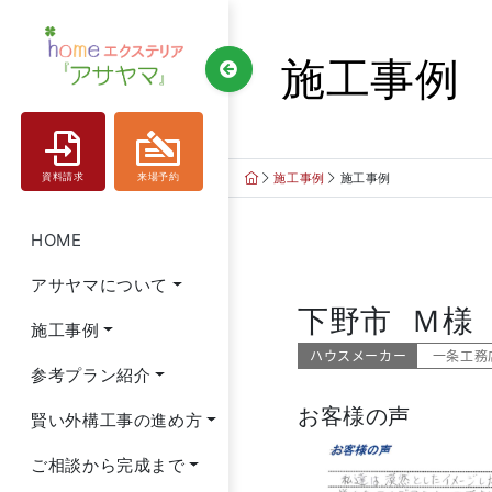
Skip
to
施工事例
content
施工事例
施工事例
資料請求
来場予約
HOME
アサヤマについて
下野市 Ｍ様
施工事例
ハウスメーカー
一条工務
参考プラン紹介
お客様の声
賢い外構工事の進め方
ご相談から完成まで