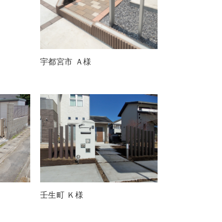
宇都宮市 Ａ様
壬生町 Ｋ様