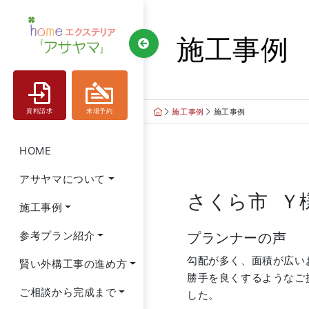
Skip
to
施工事例
content
施工事例
施工事例
資料請求
来場予約
HOME
アサヤマについて
さくら市 Ｙ
施工事例
参考プラン紹介
プランナーの声
勾配が多く、面積が広い
賢い外構工事の進め方
勝手を良くするようなご
ご相談から完成まで
した。