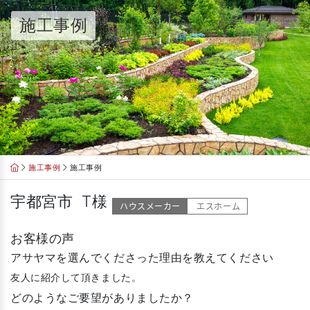
Skip
施工事例
to
content
施工事例
施工事例
宇都宮市 T様
ハウスメーカー
エスホーム
お客様の声
アサヤマを選んでくださった理由を教えてください
友人に紹介して頂きました。
どのようなご要望がありましたか？