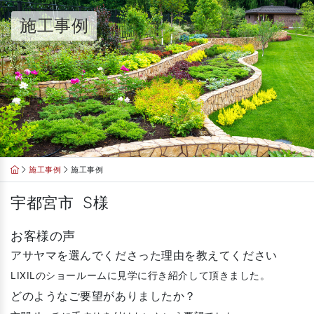
Skip
施工事例
to
content
施工事例
施工事例
宇都宮市 S様
お客様の声
アサヤマを選んでくださった理由を教えてください
LIXILのショールームに見学に行き紹介して頂きました。
どのようなご要望がありましたか？