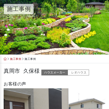
Skip
施工事例
to
content
施工事例
施工事例
真岡市 久保様
ハウスメーカー
レオハウス
お客様の声