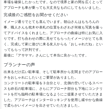
車場を確保したかったです。なので境界と家の間を広くとって
アプローチも車が乗っても大丈夫なものにしてもらいました。
完成後のご感想をお聞かせください
イメージ通りでとても喜んでいます。朝山さんはもちろんの
事、職人さんも枕木や表札の位置をわざわざ何枚も写真を撮っ
てアドバイスをくれました。アプローチの曲線は特にお気に入
りです。打ち合わせの際に見せてもらったイメージがとても良
く、完成して家に遊びに来る友人からも「おしゃれだね」とい
ってもらって評判です。
最後に『アサヤマ』さんにして本当に良かったです。
プランナーの声
出来るだけ広い駐車場、そして駐車所から玄関までのアプロー
チをおしゃれにしたいとご要望がありました。
コンクリートの駐車場を３台分とり、北側の空いているスペー
スも砕石の駐車場に、さらにアプローチ部分も下地にコンクリ
ートを打ち臨時の駐車場になるようにご提案させていただきま
した。アプローチはインターロッキングを使用し緩やかな曲線
で柔らかいイメージを出させていただきました。