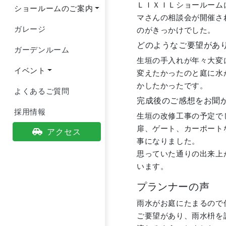
ＬＩＸＩＬショールーム
ショールームのご案内
マさんの相談会が開催さ
ガレージ
のがきっかけでした。
どのようなご要望があ
ガーデンルーム
生垣の手入れが年々大変
イベント
変えたかったのと庭に水
かしたかったです。
よくあるご質問
完成後のご感想をお聞
採用情報
生垣の改修工事の予定で
扉、ゲート、カーポート
アクセス
事になりました。
思っていた通りの出来上
います。
プランナーの声
雨水がお庭にたまるので
ご要望があり、雨水枡を