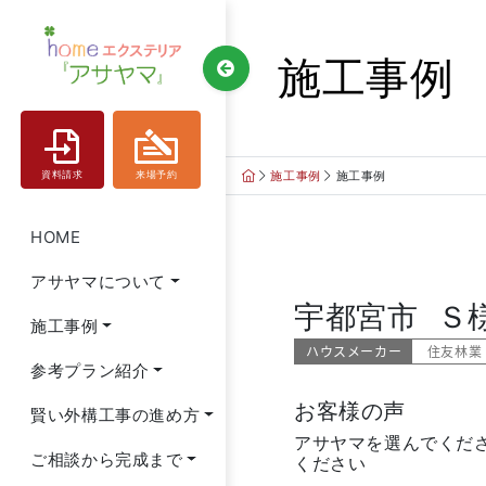
Skip
to
施工事例
content
施工事例
施工事例
資料請求
来場予約
HOME
アサヤマについて
宇都宮市 Ｓ
施工事例
ハウスメーカー
住友林業
参考プラン紹介
お客様の声
賢い外構工事の進め方
アサヤマを選んでくだ
ご相談から完成まで
ください