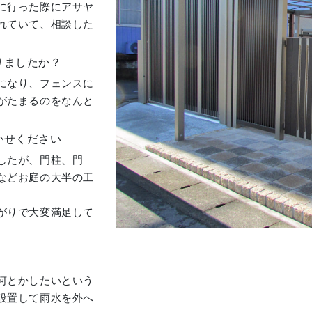
に行った際にアサヤ
れていて、相談した
りましたか？
になり、フェンスに
がたまるのをなんと
かせください
したが、門柱、門
などお庭の大半の工
がりで大変満足して
何とかしたいという
設置して雨水を外へ