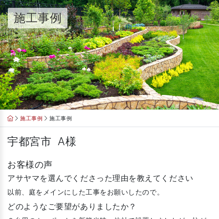
Skip
施工事例
to
content
施工事例
施工事例
宇都宮市 A様
お客様の声
アサヤマを選んでくださった理由を教えてください
以前、庭をメインにした工事をお願いしたので。
どのようなご要望がありましたか？