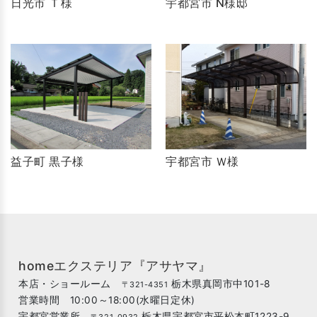
日光市 Ｔ様
宇都宮市 N様邸
益子町 黒子様
宇都宮市 Ｗ様
homeエクステリア『アサヤマ』
本店・ショールーム
栃木県真岡市中101-8
〒321-4351
営業時間 10:00～18:00(水曜日定休)
宇都宮営業所
栃木県宇都宮市平松本町1223-9