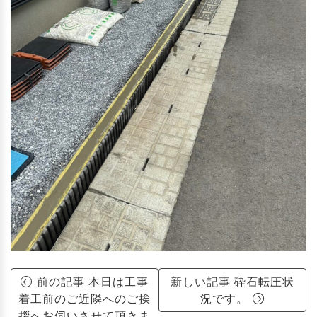
前の記事
本日は工事
新しい記事
砕石転圧状
着工前のご近隣へのご挨
況です。
拶へお伺いさせて頂きま