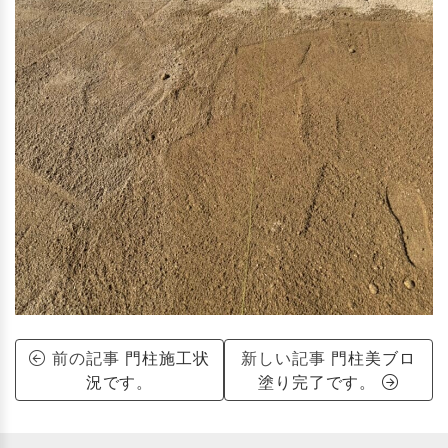
前の記事
門柱施工状
新しい記事
門柱美ブロ
況です。
塗り完了です。